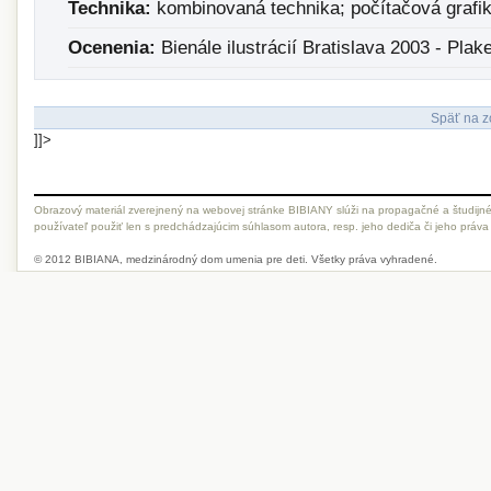
Technika:
kombinovaná technika; počítačová grafi
Ocenenia:
Bienále ilustrácií Bratislava 2003 - Plak
Späť na z
]]>
Obrazový materiál zverejnený na webovej stránke BIBIANY slúži na propagačné a študijné
používateľ použiť len s predchádzajúcim súhlasom autora, resp. jeho dediča či jeho práva
© 2012 BIBIANA, medzinárodný dom umenia pre deti. Všetky práva vyhradené.