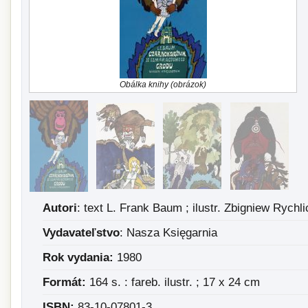
Obálka knihy (obrázok)
Autori
: text L. Frank Baum ; ilustr. Zbigniew Rychli
Vydavateľstvo
: Nasza Księgarnia
Rok vydania:
1980
Formát:
164 s. : fareb. ilustr. ; 17 x 24 cm
ISBN:
83-10-07801-3