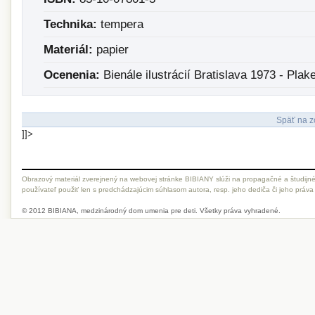
Technika:
tempera
Materiál:
papier
Ocenenia:
Bienále ilustrácií Bratislava 1973 - Plak
Späť na z
]]>
Obrazový materiál zverejnený na webovej stránke BIBIANY slúži na propagačné a študijné
používateľ použiť len s predchádzajúcim súhlasom autora, resp. jeho dediča či jeho práva
© 2012 BIBIANA, medzinárodný dom umenia pre deti. Všetky práva vyhradené.