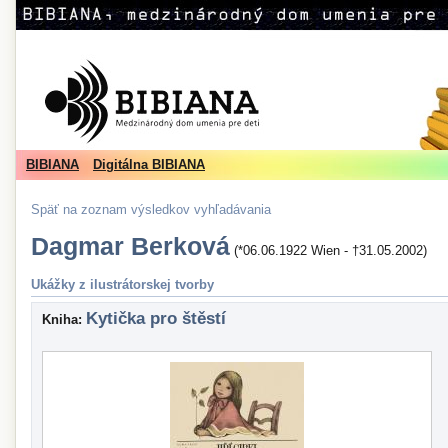
BIBIANA
Digitálna BIBIANA
Späť na zoznam výsledkov vyhľadávania
Dagmar Berková
(*06.06.1922 Wien - †31.05.2002)
Ukážky z ilustrátorskej tvorby
Kytička pro štěstí
Kniha: