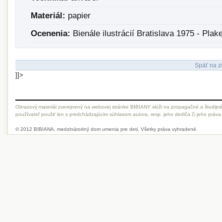
Materiál:
papier
Ocenenia:
Bienále ilustrácií Bratislava 1975 - Plak
Späť na z
]]>
Obrazový materiál zverejnený na webovej stránke BIBIANY slúži na propagačné a študijné
používateľ použiť len s predchádzajúcim súhlasom autora, resp. jeho dediča či jeho práva
© 2012 BIBIANA, medzinárodný dom umenia pre deti. Všetky práva vyhradené.