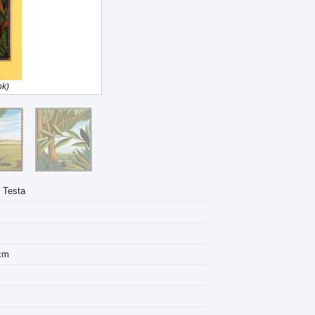
ok)
o Testa
 cm