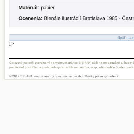
Materiál:
papier
Ocenenia:
Bienále ilustrácií Bratislava 1985 - Čes
Späť na z
]]>
Obrazový materiál zverejnený na webovej stránke BIBIANY slúži na propagačné a študijné
používateľ použiť len s predchádzajúcim súhlasom autora, resp. jeho dediča či jeho práva
© 2012 BIBIANA, medzinárodný dom umenia pre deti. Všetky práva vyhradené.