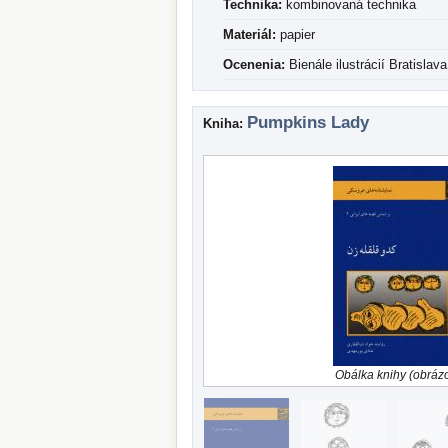
Technika:
kombinovaná technika
Materiál:
papier
Ocenenia:
Bienále ilustrácií Bratisla
Pumpkins Lady
Kniha:
Obálka knihy (obráz