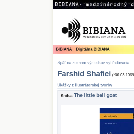
BIBIANA
Digitálna BIBIANA
Späť na zoznam výsledkov vyhľadávania
Farshid Shafiei
(*06.03.1969
Ukážky z ilustrátorskej tvorby
The little bell goat
Kniha: