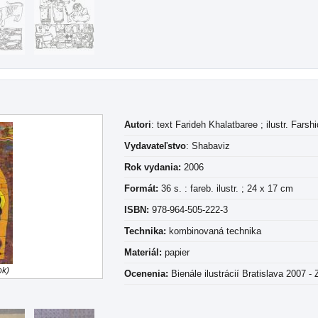
Autori
: text Farideh Khalatbaree ; ilustr. Farshi
Vydavateľstvo
: Shabaviz
Rok vydania:
2006
Formát:
36 s. : fareb. ilustr. ; 24 x 17 cm
ISBN:
978-964-505-222-3
Technika:
kombinovaná technika
Materiál:
papier
ok)
Ocenenia:
Bienále ilustrácií Bratislava 2007 - 