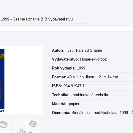
va 1999 - Čestné uznanie BIB vydavateľstvu
Autori
: ilustr. Farshid Shafiei
Vydavateľstvo
: Honar-e-Norooz
Rok vydania:
1999
Formát:
40 s. : čb. ilustr. ; 21 x 14 cm
ISBN:
964-91947-1-1
Technika:
kombinovaná technika
Materiál:
papier
ok)
Ocenenia:
Bienále ilustrácií Bratislava 1999 