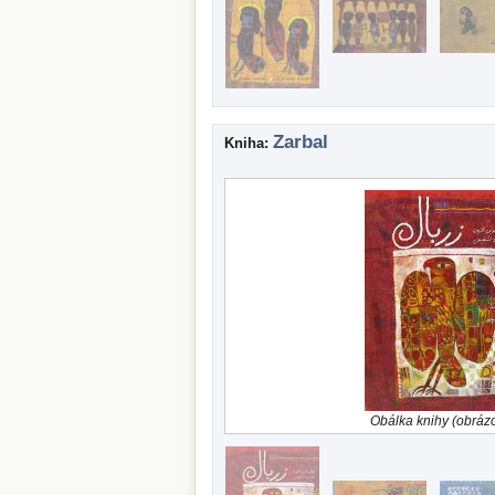
Zarbal
Kniha:
Obálka knihy (obráz