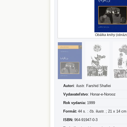
Obálka knihy (obráz
Autori
: ilustr. Farshid Shafiei
Vydavateľstvo
: Honar-e-Norooz
Rok vydania:
1999
Formát:
44 s. : čb. ilustr. ; 21 x 14 cm
ISBN:
964-91947-0-3