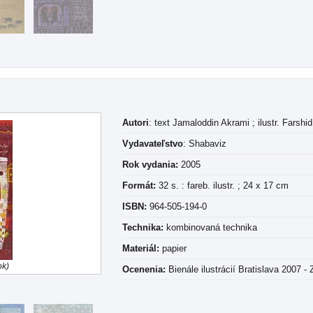
Autori
: text Jamaloddin Akrami ; ilustr. Farshid
Vydavateľstvo
: Shabaviz
Rok vydania:
2005
Formát:
32 s. : fareb. ilustr. ; 24 x 17 cm
ISBN:
964-505-194-0
Technika:
kombinovaná technika
Materiál:
papier
ok)
Ocenenia:
Bienále ilustrácií Bratislava 2007 - 