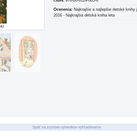
ISBN:
978-80-8124-083-6
Ocenenia:
Najkrajšie a najlepšie detské knihy 
2016 - Najkrajšia detská kniha leta
ok)
Späť na zoznam výsledkov vyhľadávania