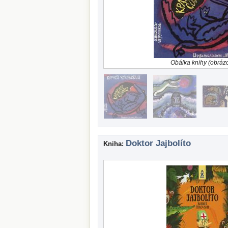
Obálka knihy (obráz
Doktor Jajbolíto
Kniha: