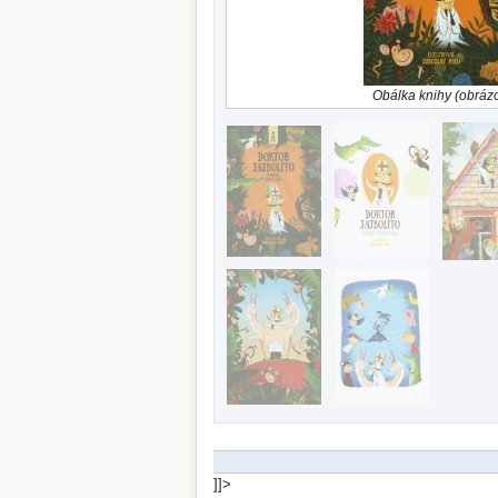
Obálka knihy (obráz
]]>