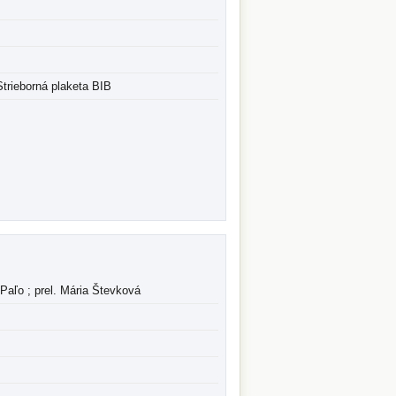
 Strieborná plaketa BIB
v Paľo ; prel. Mária Števková