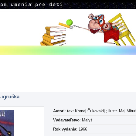
-igruška
Autori
: text Kornej Čukovskij ; ilustr. Maj Mitur
Vydavateľstvo
: Malyš
Rok vydania:
1966