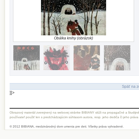
Obálka knihy (obrázok)
Späť na z
]]>
Obrazový materiál zverejnený na webovej stránke BIBIANY slúži na propagačné a študijné
používateľ použiť len s predchádzajúcim súhlasom autora, resp. jeho dediča či jeho práva
© 2012 BIBIANA, medzinárodný dom umenia pre deti. Všetky práva vyhradené.