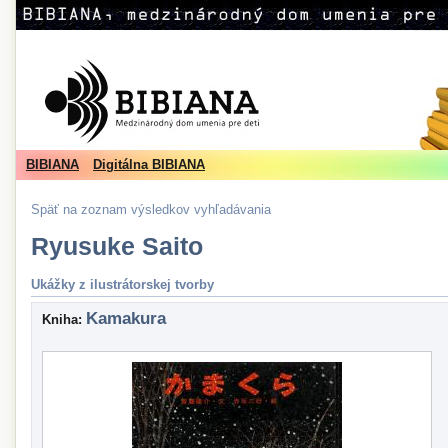
BIBIANA
Digitálna BIBIANA
Späť na zoznam výsledkov vyhľadávania
Ryusuke Saito
Ukážky z ilustrátorskej tvorby
Kamakura
Kniha: