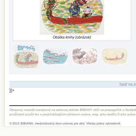
Obálka knihy (obrázok)
Späť na z
]]>
Obrazový materiál zverejnený na webovej stránke BIBIANY slúži na propagačné a študijné
používateľ použiť len s predchádzajúcim súhlasom autora, resp. jeho dediča či jeho práva
© 2012 BIBIANA, medzinárodný dom umenia pre deti. Všetky práva vyhradené.