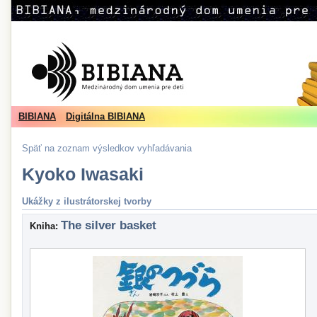
BIBIANA
Digitálna BIBIANA
Späť na zoznam výsledkov vyhľadávania
Kyoko Iwasaki
Ukážky z ilustrátorskej tvorby
The silver basket
Kniha: