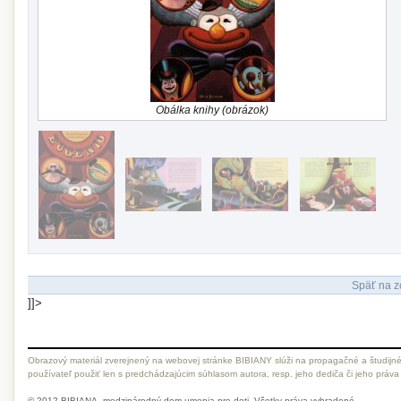
Obálka knihy (obrázok)
Späť na z
]]>
Obrazový materiál zverejnený na webovej stránke BIBIANY slúži na propagačné a študijné
používateľ použiť len s predchádzajúcim súhlasom autora, resp. jeho dediča či jeho práva
© 2012 BIBIANA, medzinárodný dom umenia pre deti. Všetky práva vyhradené.