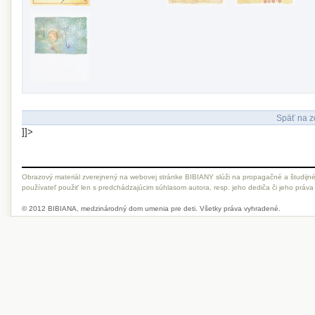
Späť na z
]]>
Obrazový materiál zverejnený na webovej stránke BIBIANY slúži na propagačné a študijné
používateľ použiť len s predchádzajúcim súhlasom autora, resp. jeho dediča či jeho práva
© 2012 BIBIANA, medzinárodný dom umenia pre deti. Všetky práva vyhradené.