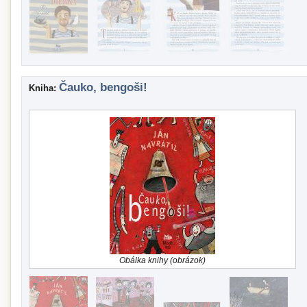
Čauko, bengoši!
Kniha:
Obálka knihy (obrázok)