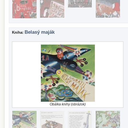
Belasý maják
Kniha:
Obálka knihy (obrázok)