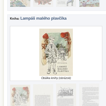
Lampáš malého plavčíka
Kniha:
Obálka knihy (obrázok)