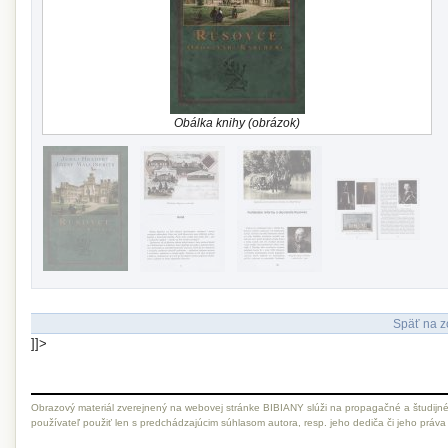
Obálka knihy (obrázok)
Späť na z
]]>
Obrazový materiál zverejnený na webovej stránke BIBIANY slúži na propagačné a študijné
používateľ použiť len s predchádzajúcim súhlasom autora, resp. jeho dediča či jeho práva