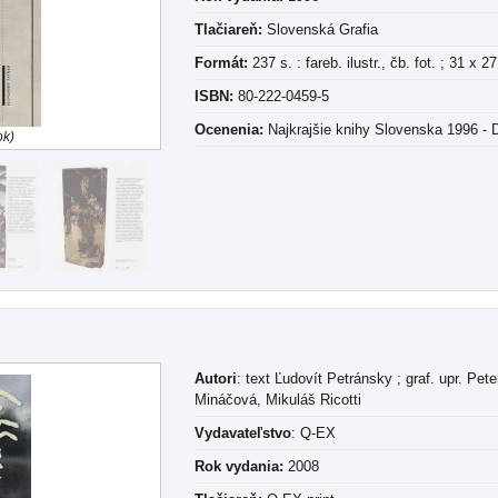
Tlačiareň:
Slovenská Grafia
Formát:
237 s. : fareb. ilustr., čb. fot. ; 31 x 2
ISBN:
80-222-0459-5
Ocenenia:
Najkrajšie knihy Slovenska 1996 - 
ok)
Autori
: text Ľudovít Petránsky ; graf. upr. Pet
Mináčová, Mikuláš Ricotti
Vydavateľstvo
: Q-EX
Rok vydania:
2008