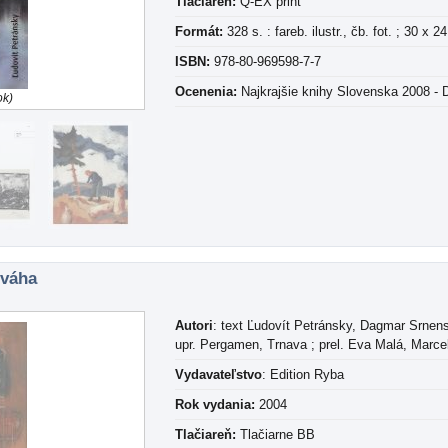
Tlačiareň:
Q-EX print
Formát:
328 s. : fareb. ilustr., čb. fot. ; 30 x 2
ISBN:
978-80-969598-7-7
Ocenenia:
Najkrajšie knihy Slovenska 2008 - 
ok)
ováha
Autori
: text Ľudovít Petránsky, Dagmar Srnens
upr. Pergamen, Trnava ; prel. Eva Malá, Marc
Vydavateľstvo
: Edition Ryba
Rok vydania:
2004
Tlačiareň:
Tlačiarne BB