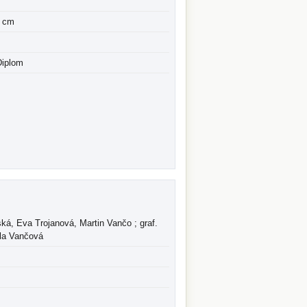
4 cm
Diplom
ká, Eva Trojanová, Martin Vančo ; graf.
ela Vančová