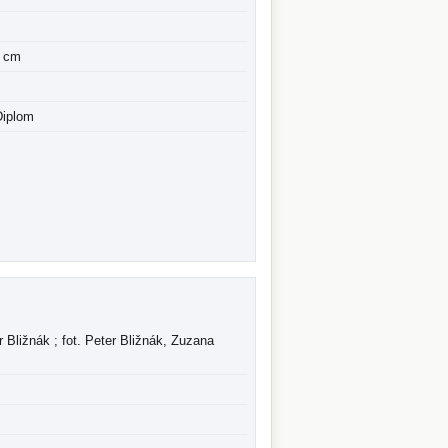
7 cm
Diplom
er Bližnák ; fot. Peter Bližnák, Zuzana