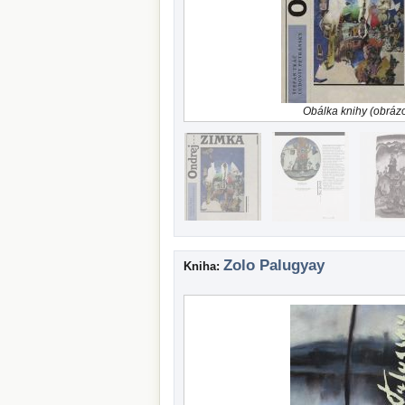
Obálka knihy (obráz
Zolo Palugyay
Kniha: