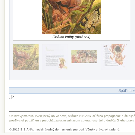
Obálka knihy (obrázok)
Späť na z
]]>
Obrazový materiál zverejnený na webovej stránke BIBIANY slúži na propagačné a študijné
používateľ použiť len s predchádzajúcim súhlasom autora, resp. jeho dediča či jeho práva
© 2012 BIBIANA, medzinárodný dom umenia pre deti. Všetky práva vyhradené.