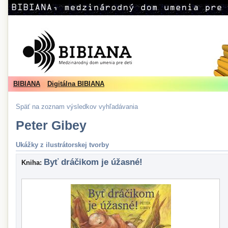
BIBIANA
Digitálna BIBIANA
Späť na zoznam výsledkov vyhľadávania
Peter Gibey
Ukážky z ilustrátorskej tvorby
Byť dráčikom je úžasné!
Kniha: