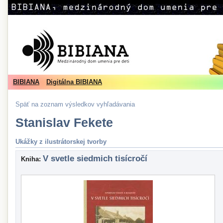
BIBIANA
Digitálna BIBIANA
Späť na zoznam výsledkov vyhľadávania
Stanislav Fekete
Ukážky z ilustrátorskej tvorby
V svetle siedmich tisícročí
Kniha: