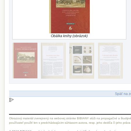
Obálka knihy (obrázok)
Späť na z
]]>
Obrazový materiál zverejnený na webovej stránke BIBIANY slúži na propagačné a študijné
používateľ použiť len s predchádzajúcim súhlasom autora, resp. jeho dediča či jeho práva