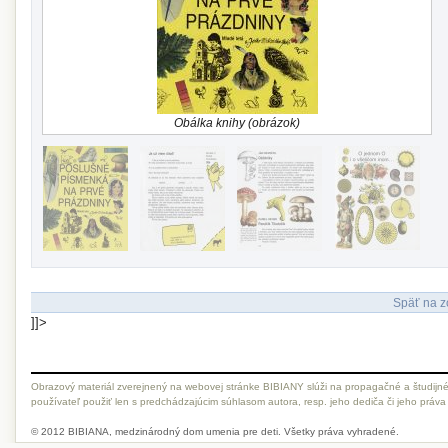
Obálka knihy (obrázok)
Späť na z
]]>
Obrazový materiál zverejnený na webovej stránke BIBIANY slúži na propagačné a študijné
používateľ použiť len s predchádzajúcim súhlasom autora, resp. jeho dediča či jeho práva
© 2012 BIBIANA, medzinárodný dom umenia pre deti. Všetky práva vyhradené.