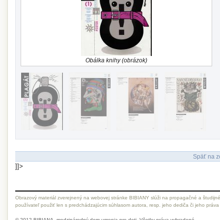
Obálka knihy (obrázok)
Späť na z
]]>
Obrazový materiál zverejnený na webovej stránke BIBIANY slúži na propagačné a študijné
používateľ použiť len s predchádzajúcim súhlasom autora, resp. jeho dediča či jeho práva
© 2012 BIBIANA, medzinárodný dom umenia pre deti. Všetky práva vyhradené.