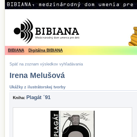
BIBIANA
Digitálna BIBIANA
Späť na zoznam výsledkov vyhľadávania
Irena Melušová
Ukážky z ilustrátorskej tvorby
Plagát ´91
Kniha: