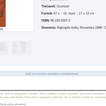
Tlačiareň:
Svornosť
Formát:
67 s. : čb. ilustr. ; 17 x 13 cm
ISBN:
80-220-1007-3
Ocenenia:
Najkrajšie knihy Slovenska 1999 - 
ok)
Späť na zoznam výsledkov vyhľadávania
ANY slúži na propagačné a študijné účely a podlieha ochrane autorských práv podľa autorského 
a, resp. jeho dediča či jeho práva zastupujúcej inštitúcie, inak sa dopúšťa porušenia osobnostn
Všetky práva vyhradené.