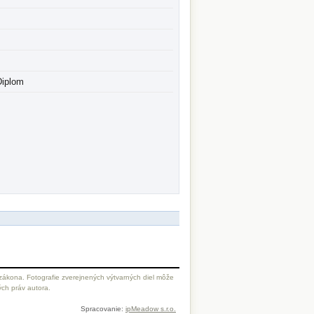
Diplom
zákona. Fotografie zverejnených výtvarných diel môže
ých práv autora.
Spracovanie:
ipMeadow s.r.o.