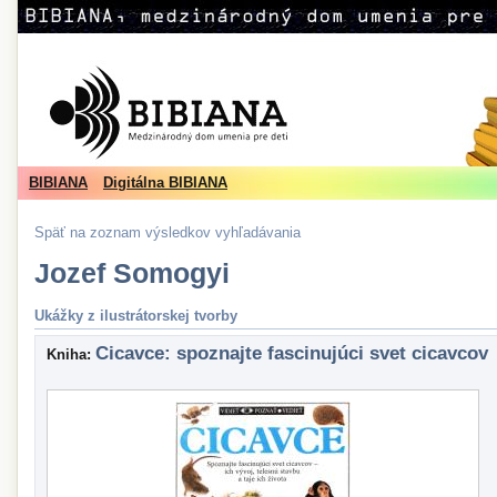
BIBIANA
Digitálna BIBIANA
Späť na zoznam výsledkov vyhľadávania
Jozef Somogyi
Ukážky z ilustrátorskej tvorby
Cicavce: spoznajte fascinujúci svet cicavcov
Kniha: