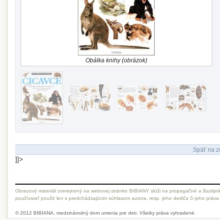
Obálka knihy (obrázok)
Späť na z
]]>
Obrazový materiál zverejnený na webovej stránke BIBIANY slúži na propagačné a študijné
používateľ použiť len s predchádzajúcim súhlasom autora, resp. jeho dediča či jeho práva
© 2012 BIBIANA, medzinárodný dom umenia pre deti. Všetky práva vyhradené.