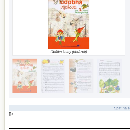
Obálka knihy (obrázok)
Späť na z
]]>