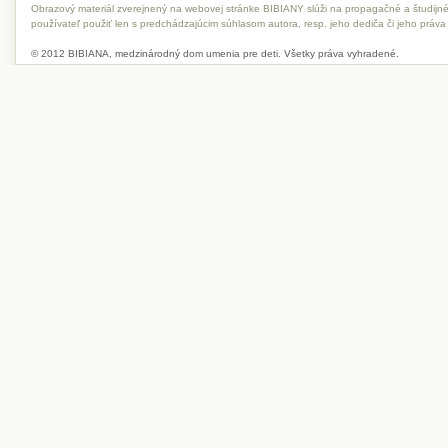
Obrazový materiál zverejnený na webovej stránke BIBIANY slúži na propagačné a študijné
používateľ použiť len s predchádzajúcim súhlasom autora, resp. jeho dediča či jeho práva
© 2012 BIBIANA, medzinárodný dom umenia pre deti. Všetky práva vyhradené.