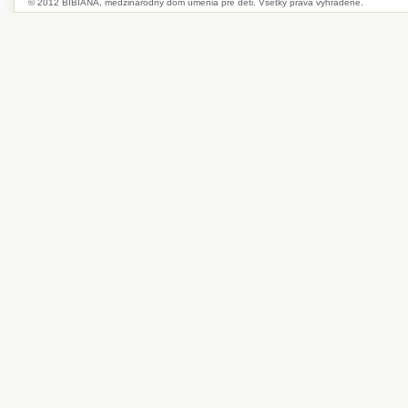
© 2012 BIBIANA, medzinárodný dom umenia pre deti. Všetky práva vyhradené.