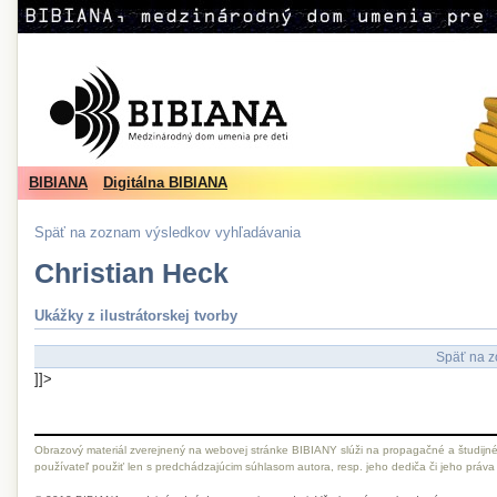
BIBIANA
Digitálna BIBIANA
Späť na zoznam výsledkov vyhľadávania
Christian Heck
Ukážky z ilustrátorskej tvorby
Späť na z
]]>
Obrazový materiál zverejnený na webovej stránke BIBIANY slúži na propagačné a študijné
používateľ použiť len s predchádzajúcim súhlasom autora, resp. jeho dediča či jeho práva