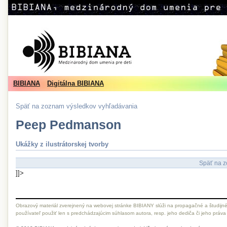
BIBIANA
Digitálna BIBIANA
Späť na zoznam výsledkov vyhľadávania
Peep Pedmanson
Ukážky z ilustrátorskej tvorby
Späť na z
]]>
Obrazový materiál zverejnený na webovej stránke BIBIANY slúži na propagačné a študijné
používateľ použiť len s predchádzajúcim súhlasom autora, resp. jeho dediča či jeho práva