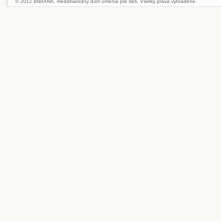
© 2012 BIBIANA, medzinárodný dom umenia pre deti. Všetky práva vyhradené.