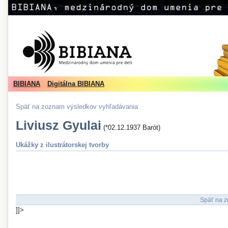
BIBIANA
Digitálna BIBIANA
Späť na zoznam výsledkov vyhľadávania
Liviusz Gyulai
(*02.12.1937 Barót)
Ukážky z ilustrátorskej tvorby
Späť na z
]]>