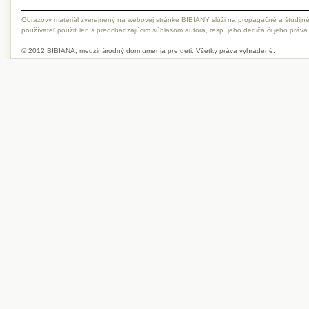
Obrazový materiál zverejnený na webovej stránke BIBIANY slúži na propagačné a študijné
používateľ použiť len s predchádzajúcim súhlasom autora, resp. jeho dediča či jeho práva
© 2012 BIBIANA, medzinárodný dom umenia pre deti. Všetky práva vyhradené.