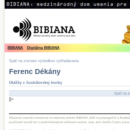
BIBIANA
Digitálna BIBIANA
Späť na zoznam výsledkov vyhľadávania
Ferenc Dékány
Ukážky z ilustrátorskej tvorby
Späť na z
]]>
Obrazový materiál zverejnený na webovej stránke BIBIANY slúži na propagačné a študijné
používateľ použiť len s predchádzajúcim súhlasom autora, resp. jeho dediča či jeho práva