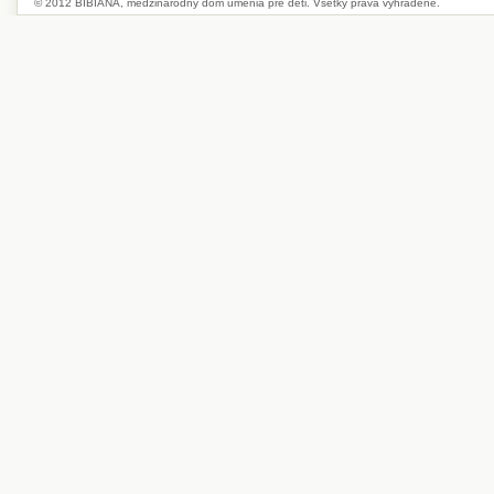
© 2012 BIBIANA, medzinárodný dom umenia pre deti. Všetky práva vyhradené.