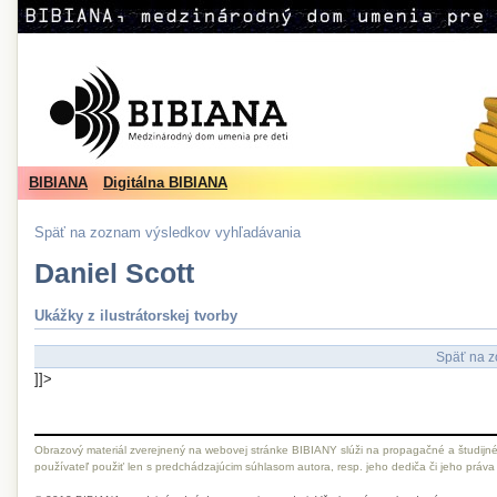
BIBIANA
Digitálna BIBIANA
Späť na zoznam výsledkov vyhľadávania
Daniel Scott
Ukážky z ilustrátorskej tvorby
Späť na z
]]>
Obrazový materiál zverejnený na webovej stránke BIBIANY slúži na propagačné a študijné
používateľ použiť len s predchádzajúcim súhlasom autora, resp. jeho dediča či jeho práva