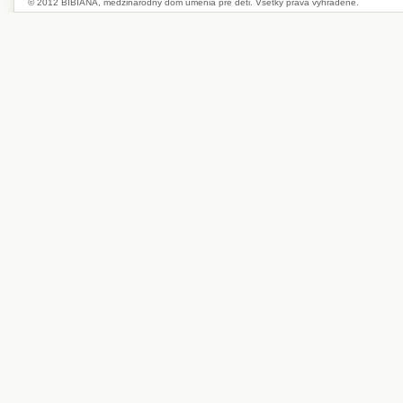
© 2012 BIBIANA, medzinárodný dom umenia pre deti. Všetky práva vyhradené.